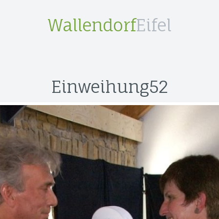
Wallendorf
Eifel
Einweihung52