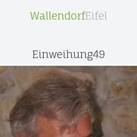
Wallendorf
Eifel
Einweihung49